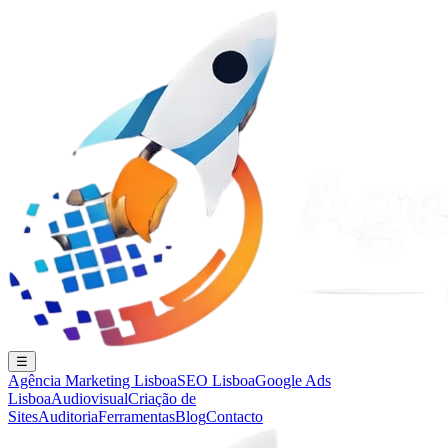
☰
Agência Marketing Lisboa
SEO Lisboa
Google Ads
Lisboa
Audiovisual
Criação de
Sites
Auditoria
Ferramentas
Blog
Contacto