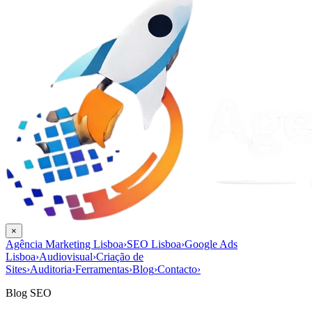
×
Agência Marketing Lisboa
›
SEO Lisboa
›
Google Ads
Lisboa
›
Audiovisual
›
Criação de
Sites
›
Auditoria
›
Ferramentas
›
Blog
›
Contacto
›
Blog SEO