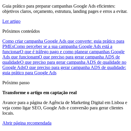
Guia prático para preparar campanhas Google Ads eficientes:
objetivos claros, orçamento, estrutura, landing pages e erros a evitar.
Ler artigo
Próximos conteúdos
Como criar campanha Google Ads que converte: guia prático para
PMEs
Como perceber se a sua campanha Google Ads está a
funcionar
O que é tráfego pago e como planear campanhas Google
Ads que funcionam
O que preciso para gerar campanha ADS de
qualidade
O que preciso para gerar campanha ADS de qualidade no
Google Ads
O que preciso para gerar campanha ADS de qualidade:
guia prático para Google Ads
Próximo passo
Transforme o artigo em captação real
Avance para a página de Agência de Marketing Digital em Lisboa e
veja como ligar SEO, Google Ads e conversão para gerar clientes
locais.
Abrir página recomendada