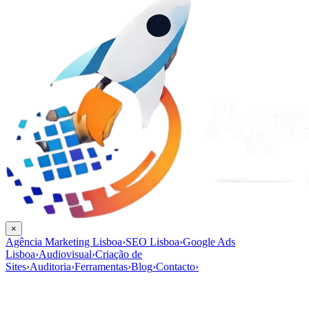
×
Agência Marketing Lisboa
›
SEO Lisboa
›
Google Ads
Lisboa
›
Audiovisual
›
Criação de
Sites
›
Auditoria
›
Ferramentas
›
Blog
›
Contacto
›