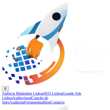
☰
Agência Marketing Lisboa
SEO Lisboa
Google Ads
Lisboa
Audiovisual
Criação de
Sites
Auditoria
Ferramentas
Blog
Contacto