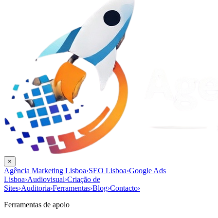
×
Agência Marketing Lisboa
›
SEO Lisboa
›
Google Ads
Lisboa
›
Audiovisual
›
Criação de
Sites
›
Auditoria
›
Ferramentas
›
Blog
›
Contacto
›
Ferramentas de apoio