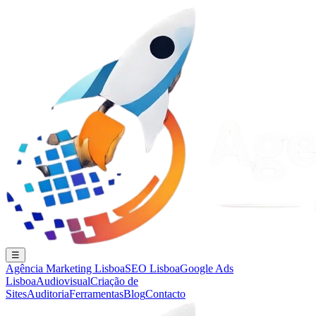
☰
Agência Marketing Lisboa
SEO Lisboa
Google Ads
Lisboa
Audiovisual
Criação de
Sites
Auditoria
Ferramentas
Blog
Contacto