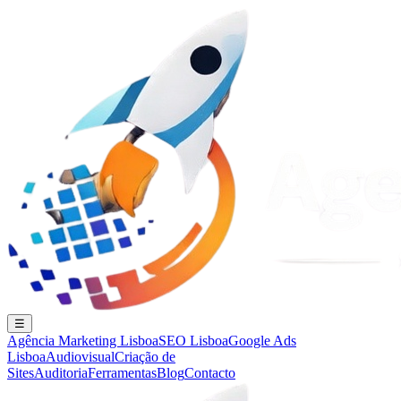
☰
Agência Marketing Lisboa
SEO Lisboa
Google Ads
Lisboa
Audiovisual
Criação de
Sites
Auditoria
Ferramentas
Blog
Contacto