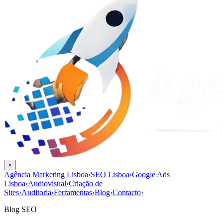
×
Agência Marketing Lisboa
›
SEO Lisboa
›
Google Ads
Lisboa
›
Audiovisual
›
Criação de
Sites
›
Auditoria
›
Ferramentas
›
Blog
›
Contacto
›
Blog SEO