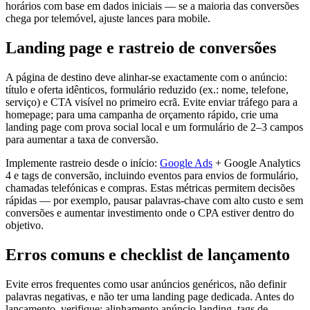
horários com base em dados iniciais — se a maioria das conversões
chega por telemóvel, ajuste lances para mobile.
Landing page e rastreio de conversões
A página de destino deve alinhar-se exactamente com o anúncio:
título e oferta idênticos, formulário reduzido (ex.: nome, telefone,
serviço) e CTA visível no primeiro ecrã. Evite enviar tráfego para a
homepage; para uma campanha de orçamento rápido, crie uma
landing page com prova social local e um formulário de 2–3 campos
para aumentar a taxa de conversão.
Implemente rastreio desde o início:
Google Ads
+ Google Analytics
4 e tags de conversão, incluindo eventos para envios de formulário,
chamadas telefónicas e compras. Estas métricas permitem decisões
rápidas — por exemplo, pausar palavras-chave com alto custo e sem
conversões e aumentar investimento onde o CPA estiver dentro do
objetivo.
Erros comuns e checklist de lançamento
Evite erros frequentes como usar anúncios genéricos, não definir
palavras negativas, e não ter uma landing page dedicada. Antes do
lançamento, verifique: alinhamento anúncio‑landing, tags de