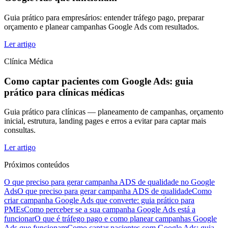
Guia prático para empresários: entender tráfego pago, preparar
orçamento e planear campanhas Google Ads com resultados.
Ler artigo
Clínica Médica
Como captar pacientes com Google Ads: guia
prático para clínicas médicas
Guia prático para clínicas — planeamento de campanhas, orçamento
inicial, estrutura, landing pages e erros a evitar para captar mais
consultas.
Ler artigo
Próximos conteúdos
O que preciso para gerar campanha ADS de qualidade no Google
Ads
O que preciso para gerar campanha ADS de qualidade
Como
criar campanha Google Ads que converte: guia prático para
PMEs
Como perceber se a sua campanha Google Ads está a
funcionar
O que é tráfego pago e como planear campanhas Google
Ads que funcionam
Como captar pacientes com Google Ads: guia