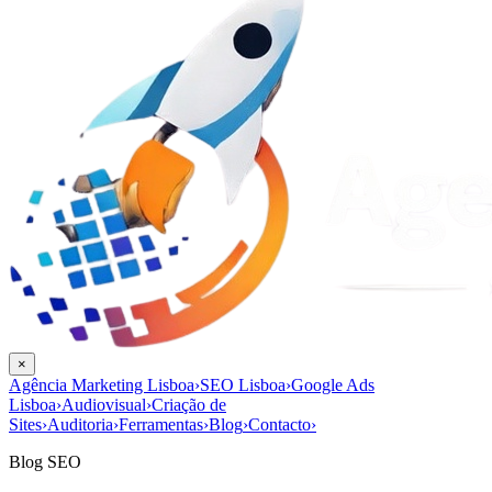
×
Agência Marketing Lisboa
›
SEO Lisboa
›
Google Ads
Lisboa
›
Audiovisual
›
Criação de
Sites
›
Auditoria
›
Ferramentas
›
Blog
›
Contacto
›
Blog SEO