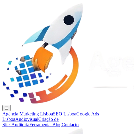
☰
Agência Marketing Lisboa
SEO Lisboa
Google Ads
Lisboa
Audiovisual
Criação de
Sites
Auditoria
Ferramentas
Blog
Contacto