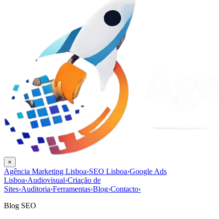
×
Agência Marketing Lisboa
›
SEO Lisboa
›
Google Ads
Lisboa
›
Audiovisual
›
Criação de
Sites
›
Auditoria
›
Ferramentas
›
Blog
›
Contacto
›
Blog SEO