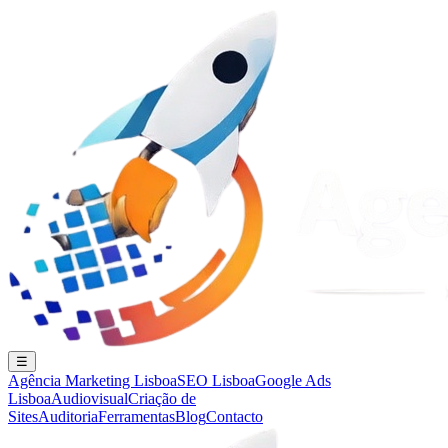
☰
Agência Marketing Lisboa
SEO Lisboa
Google Ads
Lisboa
Audiovisual
Criação de
Sites
Auditoria
Ferramentas
Blog
Contacto