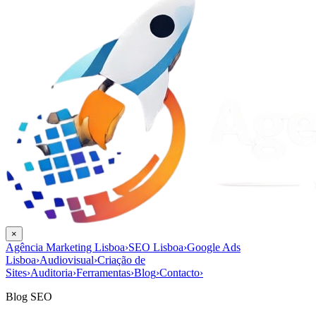
×
Agência Marketing Lisboa
›
SEO Lisboa
›
Google Ads
Lisboa
›
Audiovisual
›
Criação de
Sites
›
Auditoria
›
Ferramentas
›
Blog
›
Contacto
›
Blog SEO