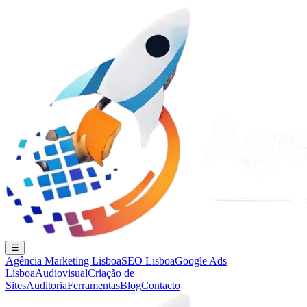
☰
Agência Marketing Lisboa
SEO Lisboa
Google Ads
Lisboa
Audiovisual
Criação de
Sites
Auditoria
Ferramentas
Blog
Contacto