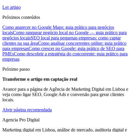
Ler artigo
Próximos conteúdos
Como aparecer no Google Maps: guia prático para negócios
locais
Como ranquear negócio local no Google — guia prático para
negócios locais
SEO local para pequenas empresas: como captar
clientes na sua área
Como analisar concorrentes online: guia prático
para empresas
Como crescer no Google: guia prático de SEO para
PMEs
Como descobrir a estratégia do concorrente: guia prático para
empresas
Próximo passo
Transforme o artigo em captação real
Avance para a página de Agência de Marketing Digital em Lisboa e
veja como ligar SEO, Google Ads e conversão para gerar clientes
locais.
Abrir página recomendada
Agencia Pro Digital
Marketing digital em Lisboa, análise de mercado, auditoria digital e