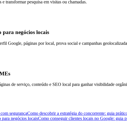
os e transformar pesquisa em visitas ou chamadas.
o para negócios locais
erfil Google, páginas por local, prova social e campanhas geolocalizada
 PMEs
ginas de serviço, conteúdo e SEO local para ganhar visibilidade orgâni
ir com segurança
Como descobrir a estratégia do concorrente: guia prátic
 para negócios locais
Como conseguir clientes locais no Google: guia pr