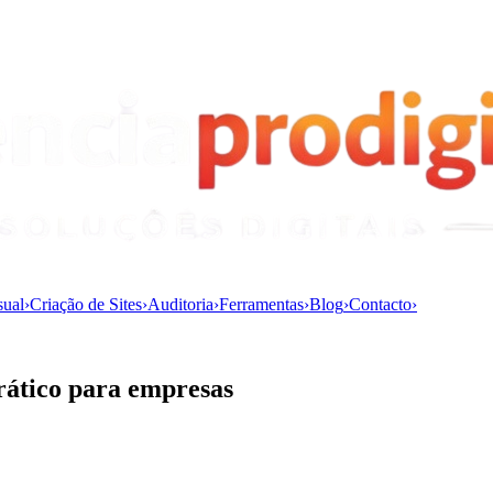
sual
›
Criação de Sites
›
Auditoria
›
Ferramentas
›
Blog
›
Contacto
›
rático para empresas