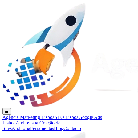
☰
Agência Marketing Lisboa
SEO Lisboa
Google Ads
Lisboa
Audiovisual
Criação de
Sites
Auditoria
Ferramentas
Blog
Contacto