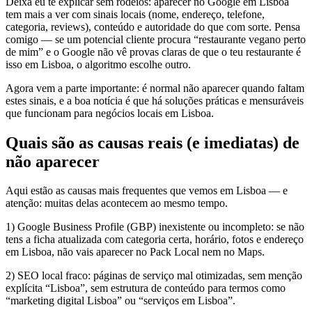
Deixa eu te explicar sem rodeios: aparecer no Google em Lisboa
tem mais a ver com sinais locais (nome, endereço, telefone,
categoria, reviews), conteúdo e autoridade do que com sorte. Pensa
comigo — se um potencial cliente procura “restaurante vegano perto
de mim” e o Google não vê provas claras de que o teu restaurante é
isso em Lisboa, o algoritmo escolhe outro.
Agora vem a parte importante: é normal não aparecer quando faltam
estes sinais, e a boa notícia é que há soluções práticas e mensuráveis
que funcionam para negócios locais em Lisboa.
Quais são as causas reais (e imediatas) de
não aparecer
Aqui estão as causas mais frequentes que vemos em Lisboa — e
atenção: muitas delas acontecem ao mesmo tempo.
1) Google Business Profile (GBP) inexistente ou incompleto: se não
tens a ficha atualizada com categoria certa, horário, fotos e endereço
em Lisboa, não vais aparecer no Pack Local nem no Maps.
2) SEO local fraco: páginas de serviço mal otimizadas, sem menção
explícita “Lisboa”, sem estrutura de conteúdo para termos como
“marketing digital Lisboa” ou “serviços em Lisboa”.