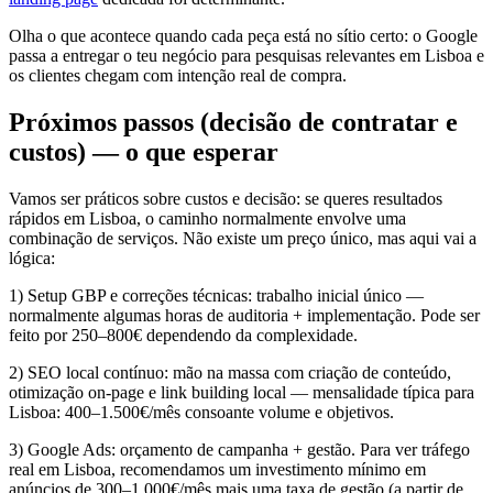
Olha o que acontece quando cada peça está no sítio certo: o Google
passa a entregar o teu negócio para pesquisas relevantes em Lisboa e
os clientes chegam com intenção real de compra.
Próximos passos (decisão de contratar e
custos) — o que esperar
Vamos ser práticos sobre custos e decisão: se queres resultados
rápidos em Lisboa, o caminho normalmente envolve uma
combinação de serviços. Não existe um preço único, mas aqui vai a
lógica:
1) Setup GBP e correções técnicas: trabalho inicial único —
normalmente algumas horas de auditoria + implementação. Pode ser
feito por 250–800€ dependendo da complexidade.
2) SEO local contínuo: mão na massa com criação de conteúdo,
otimização on-page e link building local — mensalidade típica para
Lisboa: 400–1.500€/mês consoante volume e objetivos.
3) Google Ads: orçamento de campanha + gestão. Para ver tráfego
real em Lisboa, recomendamos um investimento mínimo em
anúncios de 300–1.000€/mês mais uma taxa de gestão (a partir de