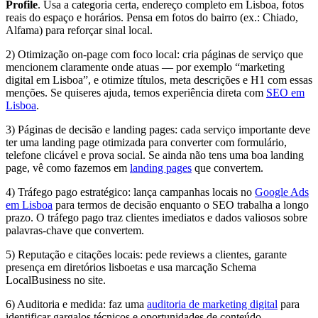
Profile
. Usa a categoria certa, endereço completo em Lisboa, fotos
reais do espaço e horários. Pensa em fotos do bairro (ex.: Chiado,
Alfama) para reforçar sinal local.
2) Otimização on-page com foco local: cria páginas de serviço que
mencionem claramente onde atuas — por exemplo “marketing
digital em Lisboa”, e otimize títulos, meta descrições e H1 com essas
menções. Se quiseres ajuda, temos experiência direta com
SEO em
Lisboa
.
3) Páginas de decisão e landing pages: cada serviço importante deve
ter uma landing page otimizada para converter com formulário,
telefone clicável e prova social. Se ainda não tens uma boa landing
page, vê como fazemos em
landing pages
que convertem.
4) Tráfego pago estratégico: lança campanhas locais no
Google Ads
em Lisboa
para termos de decisão enquanto o SEO trabalha a longo
prazo. O tráfego pago traz clientes imediatos e dados valiosos sobre
palavras-chave que convertem.
5) Reputação e citações locais: pede reviews a clientes, garante
presença em diretórios lisboetas e usa marcação Schema
LocalBusiness no site.
6) Auditoria e medida: faz uma
auditoria de marketing digital
para
identificar gargalos técnicos e oportunidades de conteúdo —