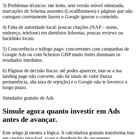
3) Problemas técnicos: site lento, sem versão móvel otimizada,
marcações de Schema ausentes (LocalBusiness) e páginas que não
carregam corretamente fazem o Google ignorar o conteúdo.
4) Falta de autoridade local: poucas citações (NAP – nome,
endereço, telefone) em diretórios lisboetas, poucas reviews ou
backlinks locais.
5) Concorrência e tráfego pago: concorrentes com campanhas de
Google Ads ou com ficheiros GBP muito fortes dominam os
resultados imediatos.
6) Páginas de decisão fracas: até podes aparecer, mas se a tua
landing page não converte, não há sinais de valor (baixa
permanência, alta taxa de rejeição) e o Google não te favorece a
longo prazo.
Simulador gratuito de Ads
Simule agora quanto investir em Ads
antes de avançar.
Este artigo já mostra a lógica. A calculadora gratuita transforma isso
em cenário provável, score e distribuição do orçamento.