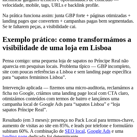
velocidade, mobile, tags, URLs e backlink profile.
Na prática funciona assim: junta GBP forte + páginas otimizadas +
landing pages que convertem + campanhas pagas bem segmentadas.
Se te faltarem peças, a visibilidade cai.
Exemplo prático: como transformámos a
visibilidade de uma loja em Lisboa
Pensa comigo: uma pequena loja de sapatos no Príncipe Real não
aparecia em pesquisas locais. Problema típico — GBP incompleto,
site com poucas referências a Lisboa e sem landing page específica
para “sapatos femininos Lisboa”.
Intervenção aplicada — fizemos uma micro-auditoria, reclamámos a
ficha no Google, criámos uma landing page local com CTA claro,
otimizámos conteúdos com termos de bairro e lançámos uma
campanha local de Google Ads para “sapatos Lisboa” e “loja
sapatos Príncipe Real”.
Resultado (em 3 meses): presença no Pack Local para termos-chave,
aumento de visitas ao site em 85%, e leads por telefone e formulário
subiram 60%. A combinação de
SEO local
,
Google Ads
e uma
landing page
dedicada foi determinante.