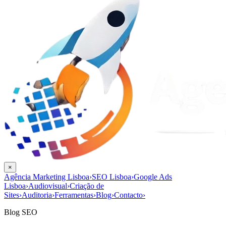
×
Agência Marketing Lisboa
›
SEO Lisboa
›
Google Ads
Lisboa
›
Audiovisual
›
Criação de
Sites
›
Auditoria
›
Ferramentas
›
Blog
›
Contacto
›
Blog SEO