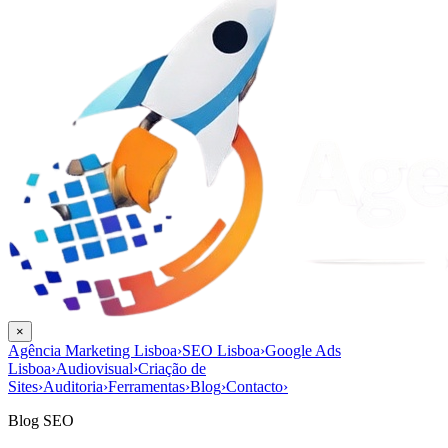
×
Agência Marketing Lisboa
›
SEO Lisboa
›
Google Ads
Lisboa
›
Audiovisual
›
Criação de
Sites
›
Auditoria
›
Ferramentas
›
Blog
›
Contacto
›
Blog SEO