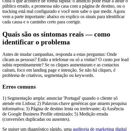
Olha o que acontece de forma rápida: o anúncio pode estar a atrair o
público errado, a promessa não casa com a página de destino, ou o
tracking está mal configurado e você nem sabe o que medir. Agora
vem a parte importante: abaixo eu explico os sinais para identificar
cada causa e o caminho certo para corrigir.
Quais são os sintomas reais — como
identificar o problema
Antes de mudar campanhas, responda a estas perguntas: Onde
clicam as pessoas? Estão a telefonar ou só a visitar? O custo por lead
subiu repentinamente? Se os cliques aumentaram e as contactos
caíram, foco em landing page e intenção. Se não há cliques, é
problema de criativos, segmentação ou keywords.
Erros comuns
1) Segmentação ampla: anunciar 'Portugal' quando o cliente só
atende em Lisboa; 2) Palavras-chave genéricas que atraem pesquisa
informativa; 3) Página de destino lenta ou irrelevante; 4) Ausência
de Google Business Profile otimizado; 5) Medição errada
(conversões duplicadas ou ausentes).
Se quiser um diagnóstico rápido, uma
auditoria de marketing digital