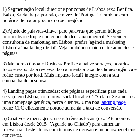
1) Segmentação local: direcione por zonas de Lisboa (ex.: Benfica,
Baixa, Saldanha) e por raio, em vez de 'Portugal'. Combine com
horários de maior procura do seu negócio.
2) Ajuste de palavras-chave: pare palavras que geram tráfego
informativo e foque em termos de decisão/comercial. Se vender
consultoria de marketing em Lisboa, prefira 'agência marketing
Lisboa' a 'marketing digital'. Veja também o match entre anúncios e
páginas.
3) Melhore o Google Business Profile: atualize serviços, horários,
fotos e responda a reviews. Isto aumenta a taxa de cliques orgânica e
reduz custo por lead. Mais impacto local? integre com a sua
campanha de pesquisa.
4) Landing pages otimizadas: crie páginas específicas para cada
serviço em Lisboa, com prova social local e CTA claro. Se ainda usa
uma homepage genérica, perca clientes. Uma boa
landing page
reduz CPC eficazmente porque aumenta a taxa de conversão.
5) Criativos e mensagens: use referências locais (ex.: 'Atendemos
em Lisboa desde 2015', 'Agende no Chiado') para aumentar
relevância. Teste títulos com termos de decisão e números/benefícios
concretos.