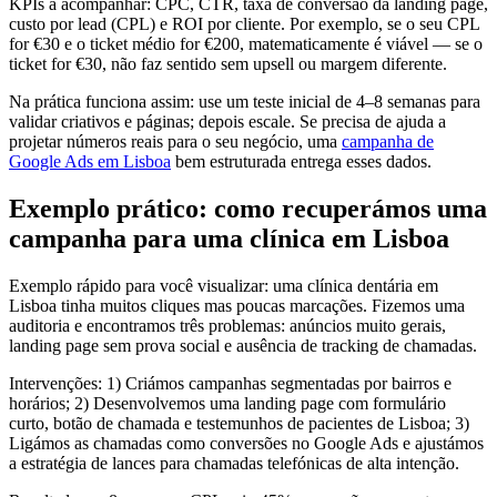
KPIs a acompanhar: CPC, CTR, taxa de conversão da landing page,
custo por lead (CPL) e ROI por cliente. Por exemplo, se o seu CPL
for €30 e o ticket médio for €200, matematicamente é viável — se o
ticket for €30, não faz sentido sem upsell ou margem diferente.
Na prática funciona assim: use um teste inicial de 4–8 semanas para
validar criativos e páginas; depois escale. Se precisa de ajuda a
projetar números reais para o seu negócio, uma
campanha de
Google Ads em Lisboa
bem estruturada entrega esses dados.
Exemplo prático: como recuperámos uma
campanha para uma clínica em Lisboa
Exemplo rápido para você visualizar: uma clínica dentária em
Lisboa tinha muitos cliques mas poucas marcações. Fizemos uma
auditoria e encontramos três problemas: anúncios muito gerais,
landing page sem prova social e ausência de tracking de chamadas.
Intervenções: 1) Criámos campanhas segmentadas por bairros e
horários; 2) Desenvolvemos uma landing page com formulário
curto, botão de chamada e testemunhos de pacientes de Lisboa; 3)
Ligámos as chamadas como conversões no Google Ads e ajustámos
a estratégia de lances para chamadas telefónicas de alta intenção.