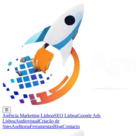
☰
Agência Marketing Lisboa
SEO Lisboa
Google Ads
Lisboa
Audiovisual
Criação de
Sites
Auditoria
Ferramentas
Blog
Contacto