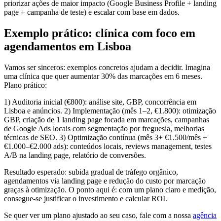
priorizar ações de maior impacto (Google Business Profile + landing
page + campanha de teste) e escalar com base em dados.
Exemplo prático: clínica com foco em
agendamentos em Lisboa
Vamos ser sinceros: exemplos concretos ajudam a decidir. Imagina
uma clínica que quer aumentar 30% das marcações em 6 meses.
Plano prático:
1) Auditoria inicial (€800): análise site, GBP, concorrência em
Lisboa e anúncios. 2) Implementação (mês 1–2, €1.800): otimização
GBP, criação de 1 landing page focada em marcações, campanhas
de Google Ads locais com segmentação por freguesia, melhorias
técnicas de SEO. 3) Optimização contínua (mês 3+ €1.500/mês +
€1.000–€2.000 ads): conteúdos locais, reviews management, testes
A/B na landing page, relatório de conversões.
Resultado esperado: subida gradual de tráfego orgânico,
agendamentos via landing page e redução do custo por marcação
graças à otimização. O ponto aqui é: com um plano claro e medição,
consegue-se justificar o investimento e calcular ROI.
Se quer ver um plano ajustado ao seu caso, fale com a nossa
agência