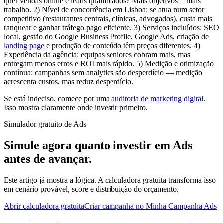
quer vendas online e leads qualificados? Mais objetivos = mais
trabalho. 2) Nível de concorrência em Lisboa: se atua num setor
competitivo (restaurantes centrais, clínicas, advogados), custa mais
ranquear e ganhar tráfego pago eficiente. 3) Serviços incluídos: SEO
local, gestão do Google Business Profile, Google Ads, criação de
landing page
e produção de conteúdo têm preços diferentes. 4)
Experiência da agência: equipas seniores cobram mais, mas
entregam menos erros e ROI mais rápido. 5) Medição e otimização
contínua: campanhas sem analytics são desperdício — medição
acrescenta custos, mas reduz desperdício.
Se está indeciso, comece por uma
auditoria de marketing digital
.
Isso mostra claramente onde investir primeiro.
Simulador gratuito de Ads
Simule agora quanto investir em Ads
antes de avançar.
Este artigo já mostra a lógica. A calculadora gratuita transforma isso
em cenário provável, score e distribuição do orçamento.
Abrir calculadora gratuita
Criar campanha no Minha Campanha Ads