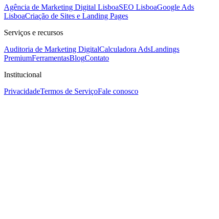
Agência de Marketing Digital Lisboa
SEO Lisboa
Google Ads
Lisboa
Criação de Sites e Landing Pages
Serviços e recursos
Auditoria de Marketing Digital
Calculadora Ads
Landings
Premium
Ferramentas
Blog
Contato
Institucional
Privacidade
Termos de Serviço
Fale conosco