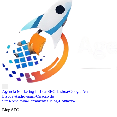
×
Agência Marketing Lisboa
›
SEO Lisboa
›
Google Ads
Lisboa
›
Audiovisual
›
Criação de
Sites
›
Auditoria
›
Ferramentas
›
Blog
›
Contacto
›
Blog SEO