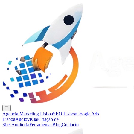
☰
Agência Marketing Lisboa
SEO Lisboa
Google Ads
Lisboa
Audiovisual
Criação de
Sites
Auditoria
Ferramentas
Blog
Contacto