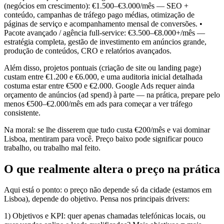
(negócios em crescimento): €1.500–€3.000/mês — SEO +
conteúdo, campanhas de tráfego pago médias, otimização de
páginas de serviço e acompanhamento mensal de conversões. •
Pacote avançado / agência full-service: €3.500–€8.000+/mês —
estratégia completa, gestão de investimento em anúncios grande,
produção de conteúdos, CRO e relatórios avançados.
Além disso, projetos pontuais (criação de site ou landing page)
custam entre €1.200 e €6.000, e uma auditoria inicial detalhada
costuma estar entre €500 e €2.000. Google Ads requer ainda
orçamento de anúncios (ad spend) à parte — na prática, prepare pelo
menos €500–€2.000/mês em ads para começar a ver tráfego
consistente.
Na moral: se lhe disserem que tudo custa €200/mês e vai dominar
Lisboa, mentiram para você. Preço baixo pode significar pouco
trabalho, ou trabalho mal feito.
O que realmente altera o preço na prática
Aqui está o ponto: o preço não depende só da cidade (estamos em
Lisboa), depende do objetivo. Pensa nos principais drivers:
1) Objetivos e KPI: quer apenas chamadas telefónicas locais, ou