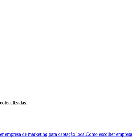
eolocalizadas.
r empresa de marketing para captação local
Como escolher empresa