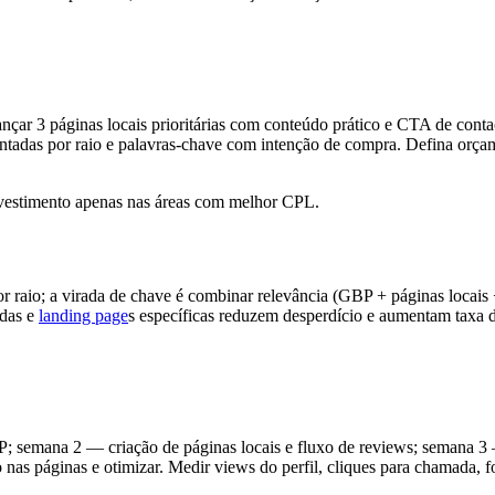
çar 3 páginas locais prioritárias com conteúdo prático e CTA de contac
ntadas por raio e palavras-chave com intenção de compra. Defina orçame
nvestimento apenas nas áreas com melhor CPL.
 raio; a virada de chave é combinar relevância (GBP + páginas locais
adas e
landing page
s específicas reduzem desperdício e aumentam taxa 
; semana 2 — criação de páginas locais e fluxo de reviews; semana 3 
as páginas e otimizar. Medir views do perfil, cliques para chamada, fo