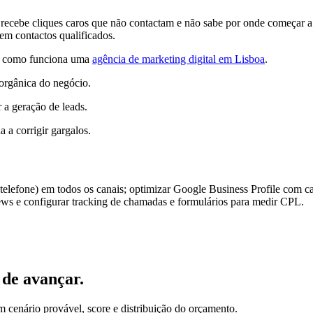
recebe cliques caros que não contactam e não sabe por onde começar a 
em contactos qualificados.
eja como funciona uma
agência de marketing digital em Lisboa
.
 orgânica do negócio.
 a geração de leads.
a a corrigir gargalos.
elefone) em todos os canais; optimizar Google Business Profile com categ
views e configurar tracking de chamadas e formulários para medir CPL.
 de avançar.
em cenário provável, score e distribuição do orçamento.