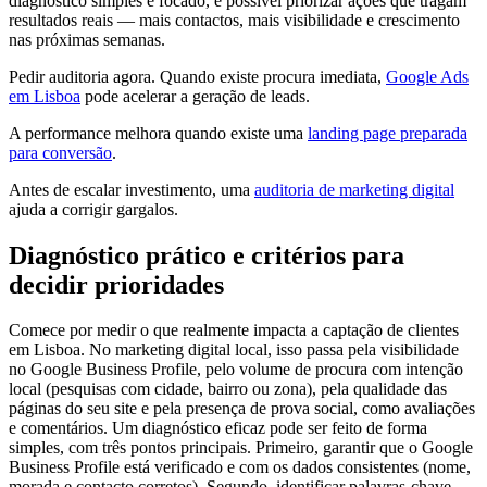
diagnóstico simples e focado, é possível priorizar ações que tragam
resultados reais — mais contactos, mais visibilidade e crescimento
nas próximas semanas.
Pedir auditoria agora. Quando existe procura imediata,
Google Ads
em Lisboa
pode acelerar a geração de leads.
A performance melhora quando existe uma
landing page preparada
para conversão
.
Antes de escalar investimento, uma
auditoria de marketing digital
ajuda a corrigir gargalos.
Diagnóstico prático e critérios para
decidir prioridades
Comece por medir o que realmente impacta a captação de clientes
em Lisboa. No marketing digital local, isso passa pela visibilidade
no Google Business Profile, pelo volume de procura com intenção
local (pesquisas com cidade, bairro ou zona), pela qualidade das
páginas do seu site e pela presença de prova social, como avaliações
e comentários. Um diagnóstico eficaz pode ser feito de forma
simples, com três pontos principais. Primeiro, garantir que o Google
Business Profile está verificado e com os dados consistentes (nome,
morada e contacto corretos). Segundo, identificar palavras-chave