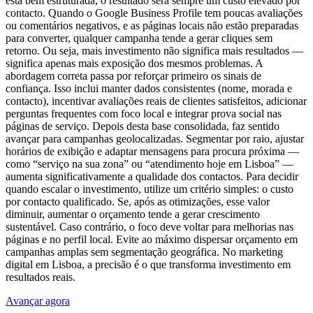
está bem estruturada, o resultado será sempre um custo elevado por
contacto. Quando o Google Business Profile tem poucas avaliações
ou comentários negativos, e as páginas locais não estão preparadas
para converter, qualquer campanha tende a gerar cliques sem
retorno. Ou seja, mais investimento não significa mais resultados —
significa apenas mais exposição dos mesmos problemas. A
abordagem correta passa por reforçar primeiro os sinais de
confiança. Isso inclui manter dados consistentes (nome, morada e
contacto), incentivar avaliações reais de clientes satisfeitos, adicionar
perguntas frequentes com foco local e integrar prova social nas
páginas de serviço. Depois desta base consolidada, faz sentido
avançar para campanhas geolocalizadas. Segmentar por raio, ajustar
horários de exibição e adaptar mensagens para procura próxima —
como “serviço na sua zona” ou “atendimento hoje em Lisboa” —
aumenta significativamente a qualidade dos contactos. Para decidir
quando escalar o investimento, utilize um critério simples: o custo
por contacto qualificado. Se, após as otimizações, esse valor
diminuir, aumentar o orçamento tende a gerar crescimento
sustentável. Caso contrário, o foco deve voltar para melhorias nas
páginas e no perfil local. Evite ao máximo dispersar orçamento em
campanhas amplas sem segmentação geográfica. No marketing
digital em Lisboa, a precisão é o que transforma investimento em
resultados reais.
Avançar agora