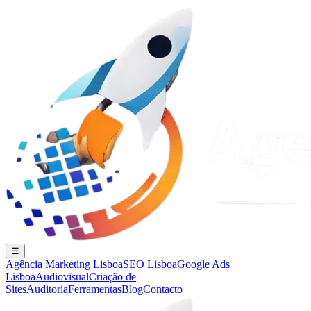
☰
Agência Marketing Lisboa
SEO Lisboa
Google Ads
Lisboa
Audiovisual
Criação de
Sites
Auditoria
Ferramentas
Blog
Contacto