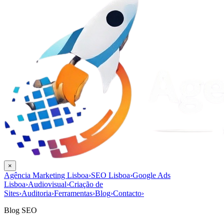
×
Agência Marketing Lisboa
›
SEO Lisboa
›
Google Ads
Lisboa
›
Audiovisual
›
Criação de
Sites
›
Auditoria
›
Ferramentas
›
Blog
›
Contacto
›
Blog SEO