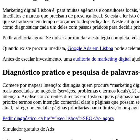
Marketing digital Lisboa é, para muitas agências e consultores locai
imediatos e marcas que precisam de presença local. Se está a ler isto
que se traduzem em tempo e orçamento desperdiçados. Neste artigo iden
como diagnosticar cada um deles com passos práticos para decidir pri
Pedir auditoria agora. Se quiser aprofundar a estratégia completa, v
Quando existe procura imediata,
Google Ads em Lisboa
pode acelerar
Antes de escalar investimento, uma
auditoria de marketing digital
ajud
Diagnóstico prático e pesquisa de palavras
Comece por mapear intenção: distingua quem procura “marketing digit
reais associadas ao negócio (serviços, problemas e termos locais), 2)
intenção. Analise concorrentes directos em Lisboa: quais páginas apa
priorize termos com intenção comercial clara e páginas que possam ser
atual, tráfego potencial e páginas prioritárias para otimização on-page.
Pedir diagnóstico <a href="/seo-lisboa">SEO</a> agora
Simulador gratuito de Ads