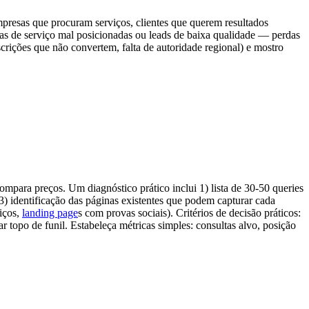
mpresas que procuram serviços, clientes que querem resultados
ginas de serviço mal posicionadas ou leads de baixa qualidade — perdas
crições que não convertem, falta de autoridade regional) e mostro
para preços. Um diagnóstico prático inclui 1) lista de 30-50 queries
 3) identificação das páginas existentes que podem capturar cada
iços,
landing page
s com provas sociais). Critérios de decisão práticos:
 topo de funil. Estabeleça métricas simples: consultas alvo, posição