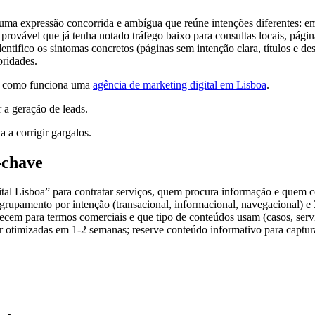
s, uma expressão concorrida e ambígua que reúne intenções diferentes: e
 é provável que já tenha notado tráfego baixo para consultas locais, pá
tifico os sintomas concretos (páginas sem intenção clara, títulos e des
oridades.
eja como funciona uma
agência de marketing digital em Lisboa
.
 a geração de leads.
a a corrigir gargalos.
-chave
al Lisboa” para contratar serviços, quem procura informação e quem com
 agrupamento por intenção (transacional, informacional, navegacional) e
recem para termos comerciais e que tipo de conteúdos usam (casos, serv
 otimizadas em 1-2 semanas; reserve conteúdo informativo para capturar