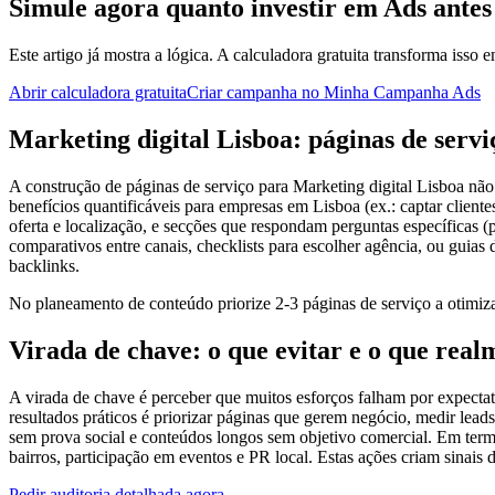
Simule agora quanto investir em Ads antes
Este artigo já mostra a lógica. A calculadora gratuita transforma isso 
Abrir calculadora gratuita
Criar campanha no Minha Campanha Ads
Marketing digital Lisboa: páginas de servi
A construção de páginas de serviço para Marketing digital Lisboa não 
benefícios quantificáveis para empresas em Lisboa (ex.: captar clien
oferta e localização, e secções que respondam perguntas específicas (
comparativos entre canais, checklists para escolher agência, ou guias
backlinks.
No planeamento de conteúdo priorize 2-3 páginas de serviço a otimiza
Virada de chave: o que evitar e o que real
A virada de chave é perceber que muitos esforços falham por expectati
resultados práticos é priorizar páginas que gerem negócio, medir leads
sem prova social e conteúdos longos sem objetivo comercial. Em termo
bairros, participação em eventos e PR local. Estas ações criam sinai
Pedir auditoria detalhada agora