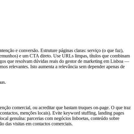
tenção e conversão. Estruture páginas claras: serviço (o que faz),
 testemunhos) e um CTA direto. Use URLs limpas, títulos que combinam
artigos que resolvam dúvidas reais do gestor de marketing em Lisboa —
ernos relevantes. Isto aumenta a relevância sem depender apenas de
nas.
tenção comercial, ou acreditar que bastam truques on-page. O que traz
e contactos, menções locais). Evite keyword stuffing, landing pages
local genuína: parcerias com negócios lisboetas, conteúdo sobre
o das visitas em contactos comerciais.