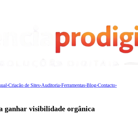
sual
›
Criação de Sites
›
Auditoria
›
Ferramentas
›
Blog
›
Contacto
›
a ganhar visibilidade orgânica