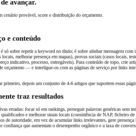
 de avançar.
em cenário provável, score e distribuição do orçamento.
ço e conteúdo
é só sobre repetir a keyword no título; é sobre alinhar mensagem com in
tes locais, melhorar presença em mapas), provas sociais (casos locais,
preço indicativo, processo, entregáveis). Para conteúdo de topo, crie 
 de orçamento — e interligue-os com as páginas de serviço por links int
r primeiro, depois um conjunto de 4-6 artigos que suportem essas pági
mente traz resultados
vas erradas: focar só em rankings, perseguir palavras genéricas sem in
 qualificados e melhorar sinais locais (consistência de NAP, ficheiro d
s de autoridade, em vez de acumular links irrelevantes, gere presença 
s de confiança que aumentam o desempenho orgânico e a taxa de conversã