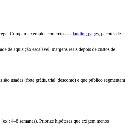
o/entrega. Compare exemplos concretos —
landing page
s, pacotes de
dade de aquisição escalável, margens reais depois de custos de
s são usadas (frete grátis, trial, desconto) e que público segmentam
ção (ex.: 4–8 semanas). Priorize hipóteses que exigem menos