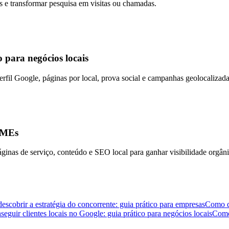
os e transformar pesquisa em visitas ou chamadas.
o para negócios locais
erfil Google, páginas por local, prova social e campanhas geolocalizada
 PMEs
ginas de serviço, conteúdo e SEO local para ganhar visibilidade orgâni
scobrir a estratégia do concorrente: guia prático para empresas
Como de
guir clientes locais no Google: guia prático para negócios locais
Como