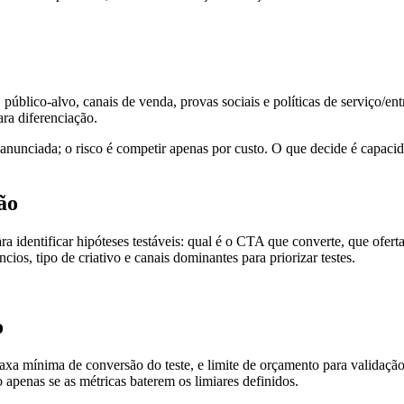
o, público-alvo, canais de venda, provas sociais e políticas de serviç
ra diferenciação.
s anunciada; o risco é competir apenas por custo. O que decide é capaci
ão
a identificar hipóteses testáveis: qual é o CTA que converte, que oferta
os, tipo de criativo e canais dominantes para priorizar testes.
o
d, taxa mínima de conversão do teste, e limite de orçamento para valida
 apenas se as métricas baterem os limiares definidos.