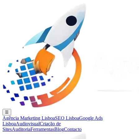
☰
Agência Marketing Lisboa
SEO Lisboa
Google Ads
Lisboa
Audiovisual
Criação de
Sites
Auditoria
Ferramentas
Blog
Contacto