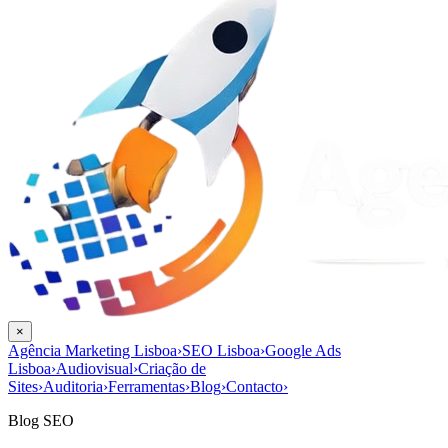
×
Agência Marketing Lisboa
›
SEO Lisboa
›
Google Ads
Lisboa
›
Audiovisual
›
Criação de
Sites
›
Auditoria
›
Ferramentas
›
Blog
›
Contacto
›
Blog SEO