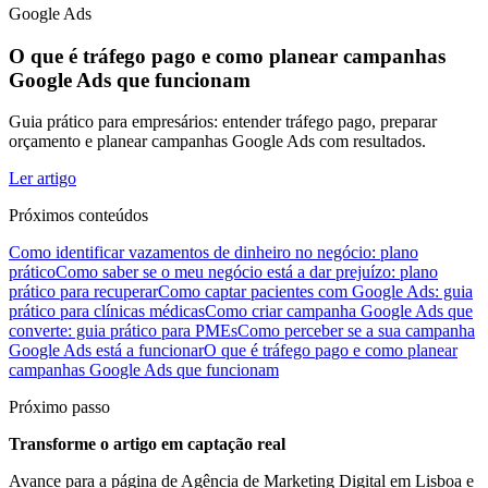
Google Ads
O que é tráfego pago e como planear campanhas
Google Ads que funcionam
Guia prático para empresários: entender tráfego pago, preparar
orçamento e planear campanhas Google Ads com resultados.
Ler artigo
Próximos conteúdos
Como identificar vazamentos de dinheiro no negócio: plano
prático
Como saber se o meu negócio está a dar prejuízo: plano
prático para recuperar
Como captar pacientes com Google Ads: guia
prático para clínicas médicas
Como criar campanha Google Ads que
converte: guia prático para PMEs
Como perceber se a sua campanha
Google Ads está a funcionar
O que é tráfego pago e como planear
campanhas Google Ads que funcionam
Próximo passo
Transforme o artigo em captação real
Avance para a página de Agência de Marketing Digital em Lisboa e